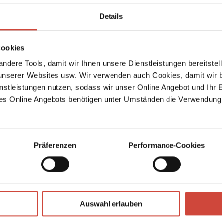
Details
Autor:innen Suche
Genre
Ausg
Cookies
ndere Tools, damit wir Ihnen unsere Dienstleistungen bereitste
serer Websites usw. Wir verwenden auch Cookies, damit wir b
nstleistungen nutzen, sodass wir unser Online Angebot und Ihr 
→
Mart
es Online Angebots benötigen unter Umständen die Verwendung
sen
r dem
Präferenzen
Performance-Cookies
nique,
m
 Gefühl
nt-
Auswahl erlauben
bald
m