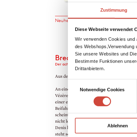
Zustimmung
Neuheiten
Titel Suche
Diese Webseite verwendet 
Wir verwenden Cookies und a
des Webshops,Verwendung un
Sie unsere Websites und Die
Bredouille
Bestimmte Funktionen unser
Der achtzehnte Fall für Bruno, Chef de police
Drittanbietern.
Aus dem Englischen von Michael Windgas
Einwilligungsauswahl
An einem malerischen Aussichtspunkt übe
Notwendige Cookies
Vézère-Tal findet Bruno die Leiche von Mo
einer erfolgreichen Geschäftsfrau. Auf de
Beifahrersitz drei Abschiedsbriefe, der Fall
scheint klar. Doch Bruno wird ein ungutes
nicht los. Gleichzeitig verbreiten sich in Sai
Ablehnen
Denis heimtückische Gerüchte, und schon 
steht sein Posten auf dem Spiel. Trotz alle