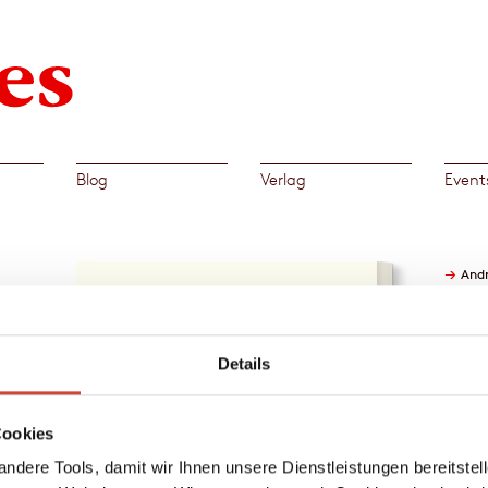
Blog
Verlag
Event
→
And
 dem
Details
Cookies
oll
ndere Tools, damit wir Ihnen unsere Dienstleistungen bereitste
 ihrer