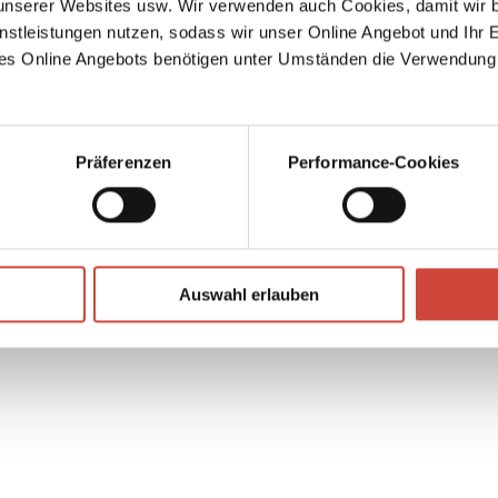
serer Websites usw. Wir verwenden auch Cookies, damit wir b
nstleistungen nutzen, sodass wir unser Online Angebot und Ihr 
es Online Angebots benötigen unter Umständen die Verwendung
amson
den
↘
Download Bilddatei
 der
liz
Kaufen
n
Präferenzen
Performance-Cookies
schda
Auswahl erlauben