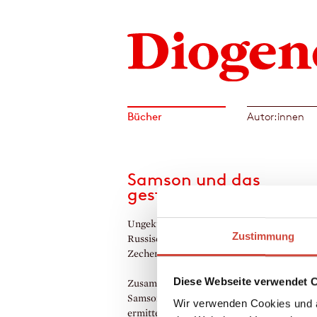
Bücher
Autor:innen
Samson und das
gestohlene Herz
Ungekürzt gelesen von Loris Kubeng. Aus
Zustimmung
Russischen von Johanna Marx und Claudia
Zecher
Diese Webseite verwendet 
Zusammen mit seinem Kollegen Cholodnij s
Samson wegen illegaler Fleischverkäufe
Wir verwenden Cookies und a
ermitteln. Doch kaum haben die beiden mit