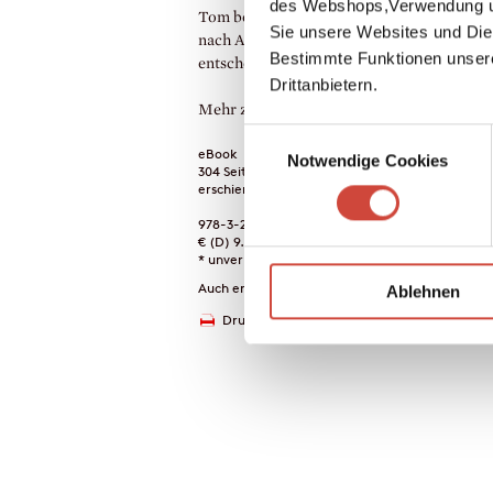
des Webshops,Verwendung un
Tom bedrängt sie, alles aufzugeben und mi
Sie unsere Websites und Die
nach Amerika zu gehen. Sheila muss sich
Bestimmte Funktionen unser
entscheiden.
Drittanbietern.
Mehr zum Inhalt
Einwilligungsauswahl
eBook
Notwendige Cookies
304 Seiten (Printausgabe)
erschienen am 27. Juni 2018
978-3-257-60895-3
€ (D) 9.99 / sFr 13.00* / € (A) 9.99
* unverb. Preisempfehlung
Auch erhältlich als
Ablehnen
Drucken