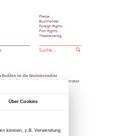
Presse
Buchhandel
Foreign Rights
Film Rights
Theaterverlag
s
a Redden ist die faszinierendste
cherin, die uns seit langem in der Literatur
et ist.«
agazine, New York
Über Cookies
an Moore
llen können, z.B. Verwendung