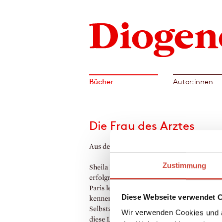
Bücher
Autor:innen
Die Frau des Arztes
Aus dem Englischen von Jürgen Abel
Zustimmung
Sheila Redden reist ihrem Mann, einem
erfolgreichen Arzt, nach Frankreich voraus
Paris lernt sie den jüngeren Amerikaner T
Diese Webseite verwendet 
kennen. Nach Tagen des Zögerns und der
Selbstzweifel lässt sich Sheila schließlich a
Wir verwenden Cookies und a
diese Liebe ein und erlebt nie gekanntes Gl