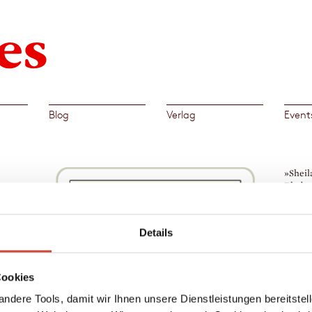
Blog
Verlag
Event
»Sheil
Ehebre
begegn
Time M
Details
→
Bri
. In
om
Cookies
uf
ndere Tools, damit wir Ihnen unsere Dienstleistungen bereitste
ück.