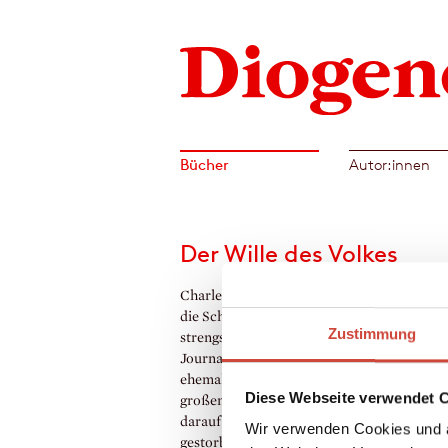
Bücher
Autor:innen
Der Wille des Volkes
Charles Lewinsky zeichnet eine Zukunft, i
die Schweiz von Rechtspopulisten regiert 
Zustimmung
strengstens überwacht wird. Der pensionie
Journalist Kurt Weilemann wird von seine
ehemaligen Kollegen Derendinger auf eine
Diese Webseite verwendet 
großen Skandal aufmerksam gemacht. Kur
darauf erfährt Weilemann, dass Derending
Wir verwenden Cookies und a
gestorben ist. Er glaubt der offiziellen