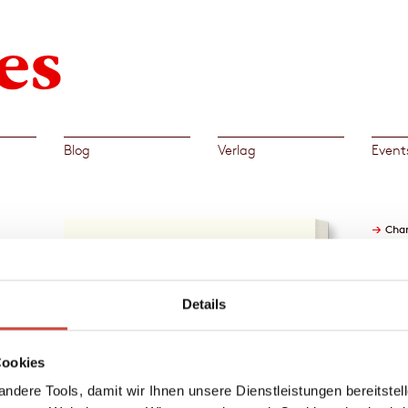
Blog
Verlag
Event
→
Char
n der
und
Details
rte
m
n
Cookies
z
er
ndere Tools, damit wir Ihnen unsere Dienstleistungen bereitste