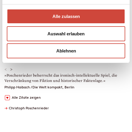
Hardcover Leinen
416 Seiten
erschienen am 26. Februar 2014
Alle zulassen
978-3-257-06886-3
€ (D) 22.90 / sFr 32.90* / € (A) 23.60
* unverb. Preisempfehlung
Auswahl erlauben
Auch erhältlich als
Leseprobe
Drucken
Ablehnen
Lesekreise
Downloads
<
>
»Poschenrieder beherrscht das ironisch-intellektuelle Spiel, die
»
Verschränkung von Fiktion und historischer Faktenlage.«
e
Philipp Haibach / Die Welt kompakt, Berlin
M
Alle Zitate zeigen
→
Christoph Poschenrieder