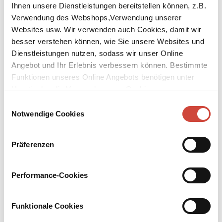
Ihnen unsere Dienstleistungen bereitstellen können, z.B.
Verwendung des Webshops,Verwendung unserer
Websites usw. Wir verwenden auch Cookies, damit wir
besser verstehen können, wie Sie unsere Websites und
Dienstleistungen nutzen, sodass wir unser Online
Angebot und Ihr Erlebnis verbessern können. Bestimmte
↘
Download Bilddatei
Funktionen unseres Online Angebots benötigen unter
Umständen die Verwendung von Cookies von
Das Sandkorn
Drittanbietern.
Einwilligungsauswahl
Notwendige Cookies
mit einem Frontispitz
Ein Mann streut Sand aus Süditalien auf den Straßen von Berlin
Präferenzen
aus. In Zeiten des Kriegs ist solch ein Verhalten nicht nur seltsam,
sondern verdächtig. Der Kommissar, der den kuriosen Fall
übernimmt, stößt unter dem Sand auf eine Geschichte von Liebe
Performance-Cookies
und Tabu zwischen zwei Männern und einer Frau. Ein Zeitbild von
1914, aus drei ungewöhnlichen Perspektiven.
Funktionale Cookies
Mehr zum Inhalt