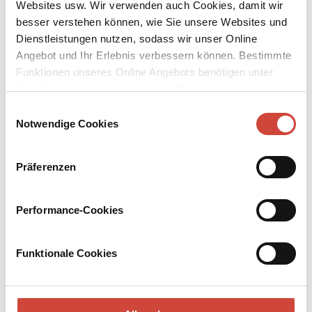
Websites usw. Wir verwenden auch Cookies, damit wir
besser verstehen können, wie Sie unsere Websites und
Dienstleistungen nutzen, sodass wir unser Online
Angebot und Ihr Erlebnis verbessern können. Bestimmte
Funktionen unseres Online Angebots benötigen unter
Umständen die Verwendung von Cookies von
↘
Download Bilddatei
Drittanbietern.
Einwilligungsauswahl
Notwendige Cookies
Kaufen
Der dünne Mann
Präferenzen
Aus dem Amerikanischen von Tom Knoth
Performance-Cookies
Nick Charles hat sich geschworen, um keinen Preis der Welt
wieder einen Fall zu übernehmen. Schließlich klärt er als
Privatmann auf, womit er sich beruflich nicht befassen möchte.
Funktionale Cookies
Taschenbuch
240 Seiten
erschienen am 01. Januar 1976