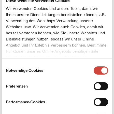
Diese Webseite verwendet Cookies
Wir verwenden Cookies und andere Tools, damit wir
Ihnen unsere Dienstleistungen bereitstellen können, z.B.
Verwendung des Webshops,Verwendung unserer
Websites usw. Wir verwenden auch Cookies, damit wir
↘
besser verstehen können, wie Sie unsere Websites und
Download Bilddatei
Dienstleistungen nutzen, sodass wir unser Online
Kaufen
Angebot und Ihr Erlebnis verbessern können. Bestimmte
Funktionen unseres Online Angebots benötigen unter
Vertrauen
Umständen die Verwendung von Cookies von
Drittanbietern.
Einwilligungsauswahl
Aus dem Hebräischen von Markus Lemke
Notwendige Cookies
In einem Vorort von Tel Aviv wird vor einem Krankenhaus ein
Neugeborenes gefunden. Am selben Tag verschwindet ein Tourist
Präferenzen
und lässt sein Gepäck im Hotelzimmer zurück. Inspektor Avi
Avraham hat genug von Bagatellfällen und häuslichen Dramen.
Deshalb stürzt er sich gleich in den rätselhaften Vermisstenfall.
Performance-Cookies
Doch bald merkt er, dass auch das Private Sprengstoff birgt – und
gerät in ein Labyrinth aus Gewalt und Täuschung, das ihn bis nach