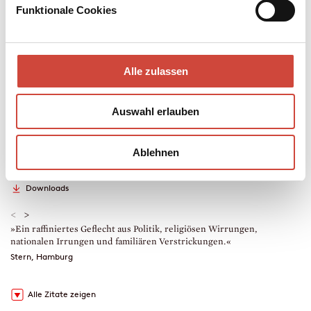
Paris führt und nicht nur mit dem Mossad in Konflikt bringt.
Funktionale Cookies
Mehr zum Inhalt
eBook
Alle zulassen
352 Seiten (Printausgabe)
erschienen am 23. Februar 2022
978-3-257-61204-2
Auswahl erlauben
€ (D) 11.99 / sFr 15.00* / € (A) 11.99
* unverb. Preisempfehlung
Auch erhältlich als
Ablehnen
Leseprobe
Drucken
Hörprobe
Downloads
<
>
»Ein raffiniertes Geflecht aus Politik, religiösen Wirrungen,
»
nationalen Irrungen und familiären Verstrickungen.«
M
Stern, Hamburg
Alle Zitate zeigen