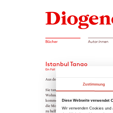
Bücher
Autor:innen
Istanbul Tango
Ein Fall für Kati Hirschel
Aus dem Türkischen von Antje Bauer
Zustimmung
Sie tanzt Tango, wohnt in einer schicken
Wohnung mitten in Istanbul, die Liebhaber
Diese Webseite verwendet 
kommen und gehen – doch seit kurzem sc
die Modejournalistin Nil in Lebensgefahr.
Wir verwenden Cookies und a
zu helfen, setzt die Buchhändlerin Kati Hir