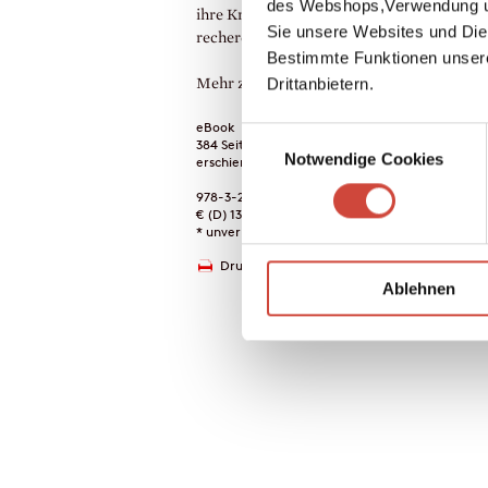
des Webshops,Verwendung un
ihre Krimi-Kenntnisse ein und beginnt zu
Sie unsere Websites und Die
recherchieren.
Bestimmte Funktionen unser
Drittanbietern.
Mehr zum Inhalt
eBook
Einwilligungsauswahl
384 Seiten (Printausgabe)
Notwendige Cookies
erschienen am 25. Mai 2016
978-3-257-60722-2
€ (D) 13.99 / sFr 18.00* / € (A) 13.99
* unverb. Preisempfehlung
Drucken
Ablehnen