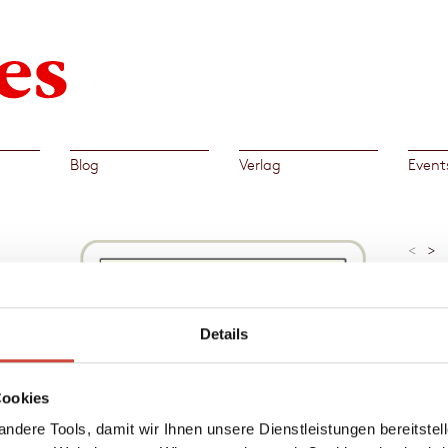
Blog
Verlag
Event
<
>
»Wer I
entdec
Stadtf
Hinsic
Details
Tina U
Al
Cookies
hwebt
→
Esm
 Um ihr
ndere Tools, damit wir Ihnen unsere Dienstleistungen bereitste
schel