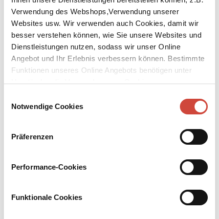
Verwendung des Webshops,Verwendung unserer
Websites usw. Wir verwenden auch Cookies, damit wir
besser verstehen können, wie Sie unsere Websites und
Dienstleistungen nutzen, sodass wir unser Online
Angebot und Ihr Erlebnis verbessern können. Bestimmte
↘
Download Bilddatei
Funktionen unseres Online Angebots benötigen unter
Umständen die Verwendung von Cookies von
Kaufen
Drittanbietern.
Einwilligungsauswahl
Heimliche Herrscher
Notwendige Cookies
Ein Fall für Sebastian Fink
Präferenzen
Sebastian Fink träumt von Ferien in Italien mit seiner neuen
Freundin Marissa. Doch eine Mordserie durchkreuzt ihre
Urlaubspläne. Die Opfer hatten nichts gemeinsam – außer ihrem
Performance-Cookies
Engagement in der Flüchtlingsdebatte. Kommissar Fink verfolgt
die Spur, bis er an einen Ort des Grauens gelangt, über den niemand
spricht, obwohl ihn jeder kennt.
Funktionale Cookies
Mehr zum Inhalt