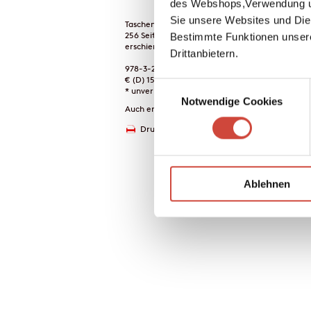
des Webshops,Verwendung un
Sie unsere Websites und Die
Taschenbuch
256 Seiten
Bestimmte Funktionen unser
erschienen am 31. Oktober 1996
Drittanbietern.
978-3-257-22930-1
€ (D) 15.00 / sFr 20.00* / € (A) 15.50
Einwilligungsauswahl
* unverb. Preisempfehlung
Notwendige Cookies
Auch erhältlich als
Drucken
Ablehnen