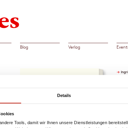
Blog
Verlag
Event
→
Ingr
der
e
Details
u
ssin
semarie
Cookies
ter.
ndere Tools, damit wir Ihnen unsere Dienstleistungen bereitste