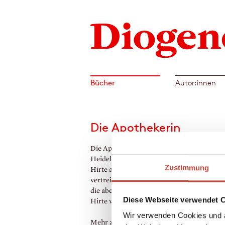
Bücher
Autor:innen
Die Apothekerin
Die Apothekerin Hella Moormann liegt in 
Heidelberger Frauenklinik – mit Rosemari
Zustimmung
Hirte als Bettnachbarin. Um sich die Zeit z
vertreiben, vertraut Hella der Zimmergeno
die abenteuerlichsten Geheimnisse an. Ro
Diese Webseite verwendet 
Hirte wird zur unberechenbaren Beichtmut
Wir verwenden Cookies und a
Mehr zum Inhalt