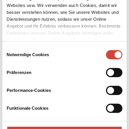
Websites usw. Wir verwenden auch Cookies, damit wir
besser verstehen können, wie Sie unsere Websites und
Dienstleistungen nutzen, sodass wir unser Online
Angebot und Ihr Erlebnis verbessern können. Bestimmte
Funktionen unseres Online Angebots benötigen unter
↘
Download Bilddatei
Umständen die Verwendung von Cookies von
Drittanbietern.
Einwilligungsauswahl
Kaufen
Notwendige Cookies
Rabenbrüder
Präferenzen
Der verträumte Paul und der jüngere, lebenslustige Achim sind
Rabenbrüder, und auch in der Familie herrscht nicht ewiger
Friede, als man sich zum Totenschmaus im Mainzer Elternhaus
Performance-Cookies
versammelt. Wie schon ein altes Sprichwort sagt: Wenn Gott mit
dem Tod kommt, dann naht der Teufel mit den Erben!
Funktionale Cookies
Mehr zum Inhalt
Taschenbuch