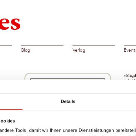
Blog
Verlag
Event
»Magda
Schrif
Franz 
nge
→
Mag
Details
hauses
utter
Cookies
r Vater
,
ndere Tools, damit wir Ihnen unsere Dienstleistungen bereitste