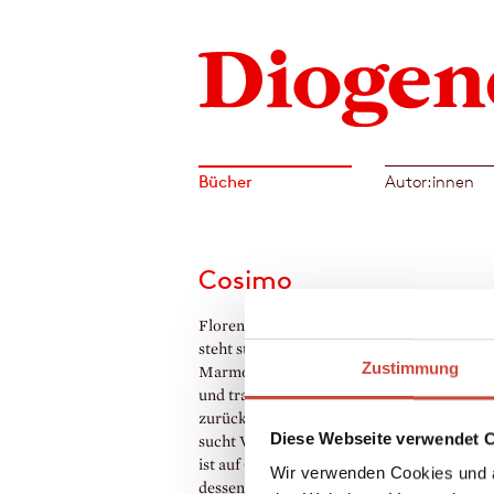
Bücher
Autor:innen
Cosimo
Florenz im Dezember: Ein fünfjähriger Ju
steht starr vor Angst auf dem kalten
Zustimmung
Marmorküchenboden eines alten Patrizier
und traut sich nicht in sein Kinderzimmer
zurück. Das Kindermädchen hat frei, die M
Diese Webseite verwendet 
sucht Vergessen in einem langen Schlaf, de
ist auf Geschäftsreise. – Ein Familiendrama
Wir verwenden Cookies und a
dessen viele Facetten sich wie in einem