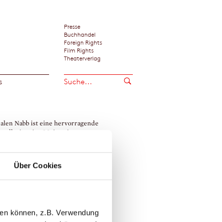
Presse
Buchhandel
Foreign Rights
Film Rights
Theaterverlag
s
len Nabb ist eine hervorragende
tstellerin, eine Meisterin.«
Schuh / Österreichischer Rundfunk, Wien
dalen Nabb
Über Cookies
llen können, z.B. Verwendung