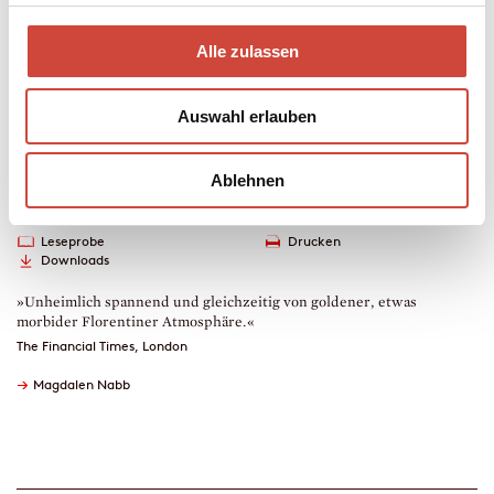
Syrakus erwischen wird.
Alle zulassen
Taschenbuch
224 Seiten
erschienen am 25. Juni 1991
Auswahl erlauben
978-3-257-21999-9
€ (D) 14.00 / sFr 19.00* / € (A) 14.40
Ablehnen
* unverb. Preisempfehlung
Auch erhältlich als
Leseprobe
Drucken
Downloads
»Unheimlich spannend und gleichzeitig von goldener, etwas
morbider Florentiner Atmosphäre.«
The Financial Times, London
→
Magdalen Nabb