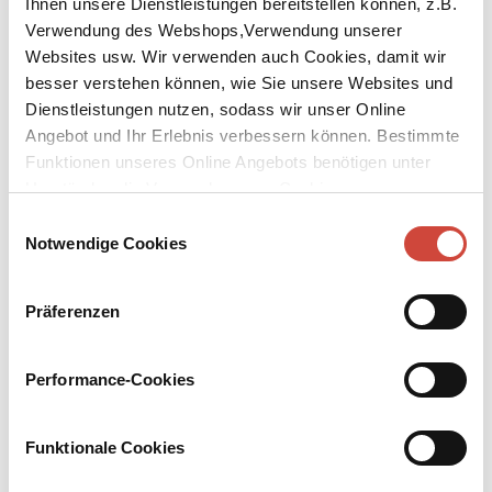
Ihnen unsere Dienstleistungen bereitstellen können, z.B.
Verwendung des Webshops,Verwendung unserer
Websites usw. Wir verwenden auch Cookies, damit wir
besser verstehen können, wie Sie unsere Websites und
Dienstleistungen nutzen, sodass wir unser Online
Angebot und Ihr Erlebnis verbessern können. Bestimmte
↘
Download Bilddatei
Funktionen unseres Online Angebots benötigen unter
Umständen die Verwendung von Cookies von
Kaufen
Drittanbietern.
Einwilligungsauswahl
Alle sind so ernst geworden
Notwendige Cookies
Martin Suter und Benjamin von Stuckrad-Barre unterhalten sich
Präferenzen
über: Badehosen, Glitzer, Äähm, Hochzeiten, LSD, Teufel, Gott,
Madonna, Arbeit, Ibiza, Kochen, Rechnungen, Siri, Fotos,
Mundharmonika, Geldscheine, Verliebtheit, Wiedersehen.
Performance-Cookies
Mehr zum Inhalt
Funktionale Cookies
eBook
272 Seiten (Printausgabe)
erschienen am 09. Dezember 2020