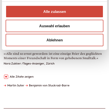
978-3-257-61180-9
€ (D) 11.99 / sFr 15.00* / € (A) 11.99
Alle zulassen
* unverb. Preisempfehlung
Auch erhältlich als
Auswahl erlauben
Leseprobe
Drucken
Hörprobe
Leseprobe
Downloads
Ablehnen
<
>
»›Alle sind so ernst geworden‹ ist eine einzige Feier des geglückten
»
Moments einer Freundschaft in Form von gehobenem Smalltalk.«
a
h
Nora Zukker / Tages-Anzeiger, Zürich
H
Alle Zitate zeigen
→
→
Martin Suter
Benjamin von Stuckrad-Barre