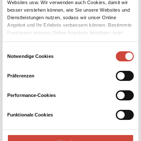
Websites usw. Wir verwenden auch Cookies, damit wir
besser verstehen können, wie Sie unsere Websites und
Dienstleistungen nutzen, sodass wir unser Online
Angebot und Ihr Erlebnis verbessern können. Bestimmte
Funktionen unseres Online Angebots benötigen unter
Umständen die Verwendung von Cookies von
↘
Download Bilddatei
Drittanbietern.
Einwilligungsauswahl
Notwendige Cookies
Lila, Lila
So rein wie die Liebesgeschichte, die er als Manuskript in einem
Präferenzen
alten Nachttisch findet, sind auch Davids Gefühle für Marie. Und
er möchte ihre Liebe, um jeden Preis. Dafür muss er ein anderer
werden als der, der er ist. David schlüpft in eine Identität, die ihm
Performance-Cookies
buchstäblich über den Kopf wächst.
Mehr zum Inhalt
Funktionale Cookies
Hardcover Leinen
352 Seiten
erschienen am 30. Januar 2004