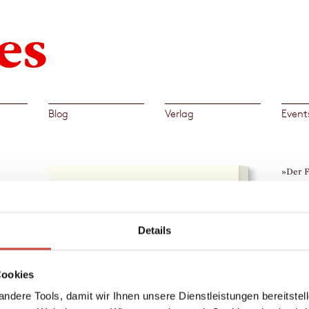
Blog
Verlag
Event
»Der F
HR2 Ku
→
Mart
us dem
Details
 heute
Cookies
n die
nie
ndere Tools, damit wir Ihnen unsere Dienstleistungen bereitste
such im