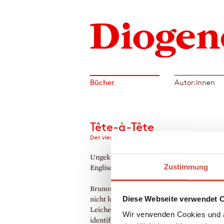
Bücher
Autor:innen
Tête-à-Tête
Der vierzehnte Fall für Bruno, Chef de police
Ungekürzt gelesen von Johannes Steck. A
Zustimmung
Englischen von Michael Windgassen
Brunos Vorgesetzten lässt ein Mordfall bis
Diese Webseite verwendet 
nicht los. Im Wald bei Saint-Denis hatte ma
Leiche eines jungen Mannes gefunden, die 
Wir verwenden Cookies und a
identifiziert werden konnte. Bei einem Be