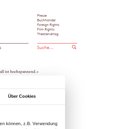
Presse
Buchhandel
Foreign Rights
Film Rights
Theaterverlag
s
all ist hochspannend.«
ltur, Frankfurt
in Walker
Über Cookies
llen können, z.B. Verwendung