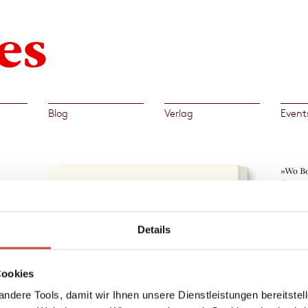
Blog
Verlag
Event
»Wo Bo
Gutes 
Begeis
Somme
nd das
Christ
Details
ls die
Köln
te
→
Mart
Cookies
ndere Tools, damit wir Ihnen unsere Dienstleistungen bereitste