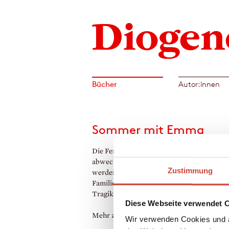
Bücher
Autor:innen
Sommer mit Emma
Die Ferien auf dem Hausboot sollten ein
abwechslungsreiches Abenteuer werden, u
Zustimmung
werden sie – allerdings auf andere Weise, a
Familie es sich vorgestellt hat … Eine rasan
Tragikomödie mit berührendem Finale.
Diese Webseite verwendet 
Mehr zum Inhalt
Wir verwenden Cookies und a