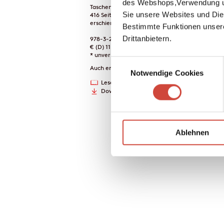
des Webshops,Verwendung un
Taschenbuch
Sie unsere Websites und Die
416 Seiten
erschienen am 22. Februar 2011
Bestimmte Funktionen unser
Drittanbietern.
978-3-257-24047-4
€ (D) 11.90 / sFr 17.90* / € (A) 12.30
* unverb. Preisempfehlung
Einwilligungsauswahl
Auch erhältlich als
Notwendige Cookies
Leseprobe
Drucken
Downloads
Ablehnen