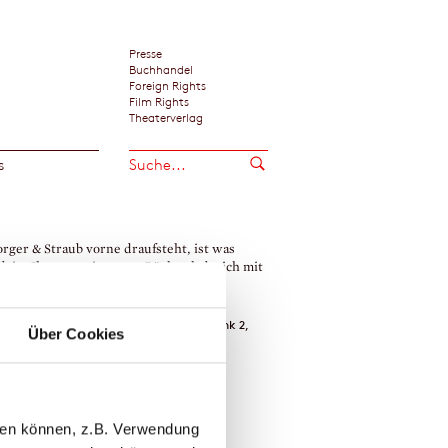
Presse
Buchhandel
Foreign Rights
Film Rights
Theaterverlag
s
rger & Straub vorne draufsteht, ist was
drin. Ihre gemeinsamen Bücher habe ich mit
terung gelesen. Dieser Roman ist wie
rkino mit Gänsehaut.«
ine Westermann / Westdeutscher Rundfunk 2,
Über Cookies
→
ina Borger
Maria Elisabeth Straub
llen können, z.B. Verwendung