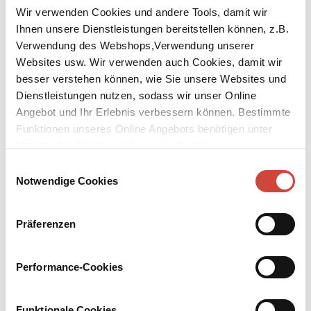
Wir verwenden Cookies und andere Tools, damit wir
Ihnen unsere Dienstleistungen bereitstellen können, z.B.
Verwendung des Webshops,Verwendung unserer
Websites usw. Wir verwenden auch Cookies, damit wir
besser verstehen können, wie Sie unsere Websites und
↘
Download Bilddatei
Dienstleistungen nutzen, sodass wir unser Online
Angebot und Ihr Erlebnis verbessern können. Bestimmte
Kaufen
Funktionen unseres Online Angebots benötigen unter
Umständen die Verwendung von Cookies von
Katzenzungen
Drittanbietern.
Einwilligungsauswahl
Notwendige Cookies
Was als heiterer Ausflug beginnt, entpuppt sich für die langjährigen
Freundinnen Dodo, Nora und Claire als Reise in eine
Vergangenheit, die alles andere als unbelastet war. ›Katzenzungen‹
Präferenzen
erzählt die Geschichte dreier eng miteinander verbundener Frauen,
aus jeweils wechselnder Perspektive. Aus den verschiedenen
Sichtweisen setzt sich allmählich ein Bild zusammen, das so
Performance-Cookies
vielschichtig ist wie das Leben und die drei Protagonistinnen selbst
– mal witzig, mal traurig, mal verletzend kaltschnäuzig, mal
überraschend liebevoll.
Funktionale Cookies