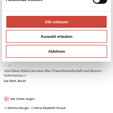
Mehr zum Inhalt
Taschenbuch
Alle zulassen
368 Seiten
erschienen am 30. Mai 2003
978-3-257-23356-8
Auswahl erlauben
€ (D) 12.00 / sFr 16.00* / € (A) 12.40
* unverb. Preisempfehlung
Auch erhältlich als
Ablehnen
Drucken
<
>
»Ein böses Stück Literatur über Frauenfreundschaft und düstere
»
Geheimnisse.«
ü
D
Die Welt, Berlin
A
Alle Zitate zeigen
→
→
Martina Borger
Maria Elisabeth Straub