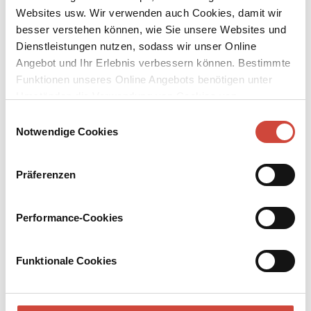
Websites usw. Wir verwenden auch Cookies, damit wir
besser verstehen können, wie Sie unsere Websites und
Dienstleistungen nutzen, sodass wir unser Online
Angebot und Ihr Erlebnis verbessern können. Bestimmte
Funktionen unseres Online Angebots benötigen unter
↘
Download Bilddatei
Umständen die Verwendung von Cookies von
Drittanbietern.
Einwilligungsauswahl
Kaufen
Notwendige Cookies
Lieber Luca
Präferenzen
Diese Briefe sind für eine rote Keksdose bestimmt und nicht für
ihren Adressaten. Denn sonst würde Simone niemals zu Papier
bringen, was sie ihnen anvertraut. Die Geschichte einer großen
Performance-Cookies
Liebe, einer ebensolchen Kränkung und der Versuch, dem Leben
eine neue Wendung zu geben.
Funktionale Cookies
Mehr zum Inhalt
Taschenbuch