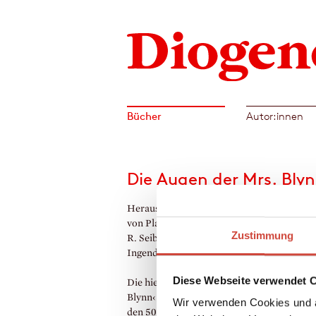
Bücher
Autor:innen
Die Augen der Mrs. Bly
Herausgegeben von Paul Ingendaay und A
von Planta. Aus dem Amerikanischen von C
Zustimmung
R. Seibicke. Mit einem Nachwort von Paul
Ingendaay
Diese Webseite verwendet 
Die hier unter dem Titel ›Die Augen der Mr
Blynn‹ vorgelegten unveröffentlichten Stor
Wir verwenden Cookies und a
den 50er bis 70er Jahren sind hauptsächlic