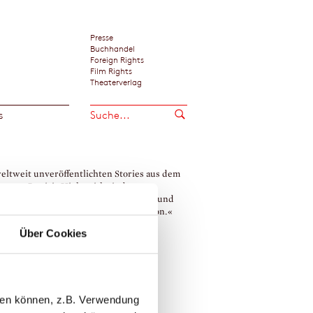
Presse
Buchhandel
Foreign Rights
Film Rights
Theaterverlag
s
eltweit unveröffentlichten Stories aus dem
ss von Patricia Highsmith sind von
gründiger psychologischer Spannung und
eindruckender Beschreibungspräzision.«
m Knorr / SonntagsZeitung, Zürich
Über Cookies
icia Highsmith
llen können, z.B. Verwendung