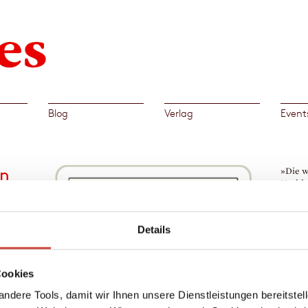
Blog
Verlag
Event
nn
»Die w
Nachla
hinter
nna
von be
hrista
Wolfra
Details
→
Patr
Cookies
s.
ies aus
ndere Tools, damit wir Ihnen unsere Dienstleistungen bereitste
h