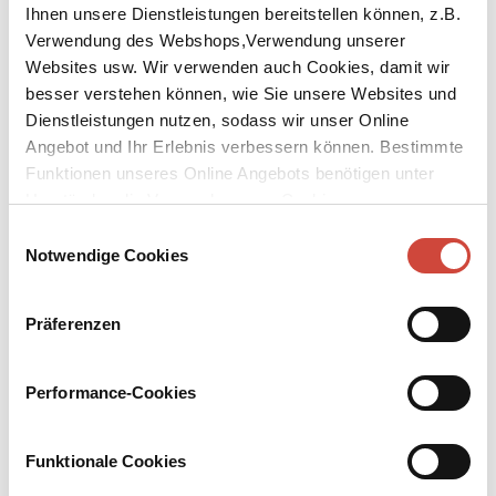
Ihnen unsere Dienstleistungen bereitstellen können, z.B.
Verwendung des Webshops,Verwendung unserer
Websites usw. Wir verwenden auch Cookies, damit wir
besser verstehen können, wie Sie unsere Websites und
Dienstleistungen nutzen, sodass wir unser Online
↘
Angebot und Ihr Erlebnis verbessern können. Bestimmte
Download Bilddatei
Funktionen unseres Online Angebots benötigen unter
Kaufen
Umständen die Verwendung von Cookies von
Drittanbietern.
Einwilligungsauswahl
Leise, leise im Wind
Notwendige Cookies
Herausgegeben von Paul Ingendaay und Anna von Planta. Aus dem
Amerikanischen von Werner Richter. Mit einem Nachwort von
Präferenzen
Paul Ingendaay
Zwölf psychologische Erzählungen aus den 70er Jahren über den
Performance-Cookies
Traum von Liebe und Glück und wie weit moderne Menschen –
junge Eltern, Liebespaare, einsame Großstadtmenschen – zu gehen
bereit sind, um ihn zu realisieren.
Funktionale Cookies