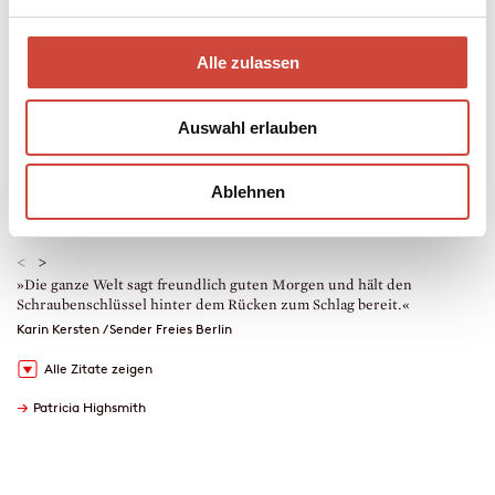
Mehr zum Inhalt
Hardcover Leinen
Alle zulassen
320 Seiten
erschienen am 30. April 2004
978-3-257-06425-4
Auswahl erlauben
€ (D) 19.90 / sFr 28.90* / € (A) 20.50
* unverb. Preisempfehlung
Auch erhältlich als
Ablehnen
Drucken
<
>
»Die ganze Welt sagt freundlich guten Morgen und hält den
»
Schraubenschlüssel hinter dem Rücken zum Schlag bereit.«
L
Karin Kersten / Sender Freies Berlin
J
Alle Zitate zeigen
→
Patricia Highsmith