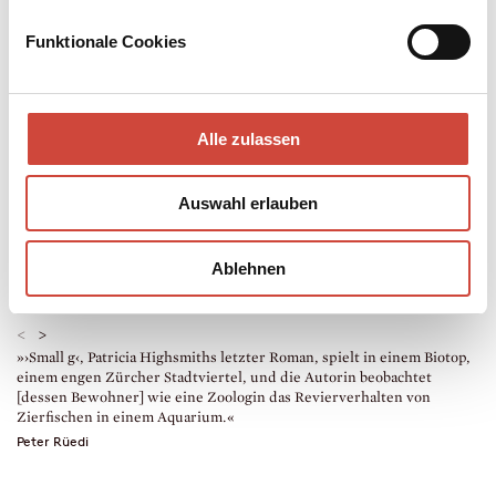
die zahlreichen, miteinander verflochtenen Liebesbeziehungen.
Patricia Highsmiths letzter Roman.
Funktionale Cookies
Mehr zum Inhalt
Taschenbuch
Alle zulassen
464 Seiten
erschienen am 22. Mai 2007
978-3-257-23422-0
Auswahl erlauben
€ (D) 11.90 / sFr 17.90* / € (A) 12.30
* unverb. Preisempfehlung
Auch erhältlich als
Ablehnen
Drucken
<
>
»›Small g‹, Patricia Highsmiths letzter Roman, spielt in einem Biotop,
»
einem engen Zürcher Stadtviertel, und die Autorin beobachtet
R
[dessen Bewohner] wie eine Zoologin das Revierverhalten von
w
Zierfischen in einem Aquarium.«
O
Peter Rüedi
F