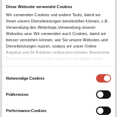
Diese Webseite verwendet Cookies
Wir verwenden Cookies und andere Tools, damit wir
Ihnen unsere Dienstleistungen bereitstellen können, z.B.
Verwendung des Webshops,Verwendung unserer
Websites usw. Wir verwenden auch Cookies, damit wir
↘
Download Bilddatei
besser verstehen können, wie Sie unsere Websites und
Dienstleistungen nutzen, sodass wir unser Online
Kaufen
Angebot und Ihr Erlebnis verbessern können. Bestimmte
Small g - eine Sommeridylle
Funktionen unseres Online Angebots benötigen unter
Umständen die Verwendung von Cookies von
Herausgegeben von Paul Ingendaay und Anna von Planta. Aus dem
Drittanbietern.
Einwilligungsauswahl
Amerikanischen von Matthias Jendis. Mit einem Nachwort von
Notwendige Cookies
Paul Ingendaay
Im ›Small g‹, einer Zürcher Vorstadtkneipe mit zum Teil schwuler
Präferenzen
Klientel, kreuzen sich die Wege einsamer Habitués. Eines Tages
taucht die junge, aufregend hübsche Luisa auf und bringt die
Gefühle völlig unterschiedlicher Männer und Frauen
Performance-Cookies
durcheinander: eine Bewährungsprobe und tödliche Bedrohung für