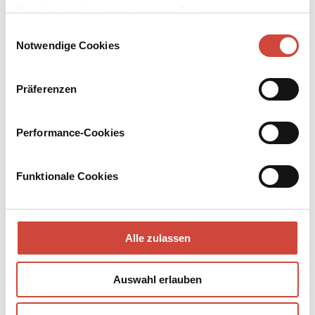
Rüedi
Stoker
Sowa
Umständen die Verwendung von Cookies von
Drittanbietern.
Einwilligungsauswahl
Notwendige Cookies
Präferenzen
Performance-Cookies
Gerald
Fernando Gomes de
Yadé
Roscoe
Morais
Kara
Funktionale Cookies
Alle zulassen
Auswahl erlauben