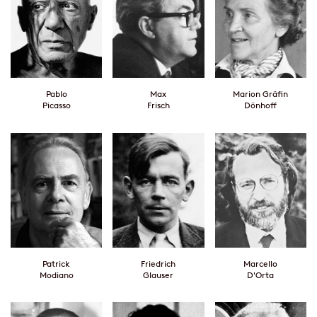
Pablo
Max
Marion Gräfin
Picasso
Frisch
Dönhoff
Patrick
Friedrich
Marcello
Modiano
Glauser
D'Orta