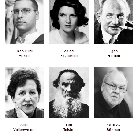
Don Luigi
Zelda
Egon
Merola
Fitzgerald
Friedell
Alice
Leo
Otto A.
Vollenweider
Tolstoi
Böhmer