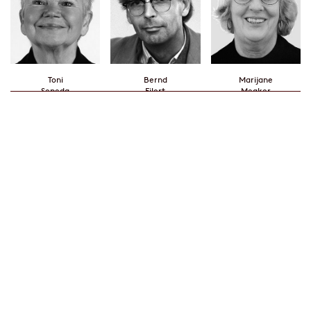
Toni
Bernd
Marijane
Sepeda
Eilert
Meaker
↑
Guy de
William
Isaac B.
Maupassant
Shakespeare
Singer