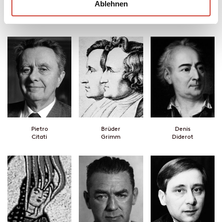
Ablehnen
Russell H.
Honoré de
Ivan
Greenan
Balzac
Turgenev
Pietro
Brüder
Denis
Citati
Grimm
Diderot