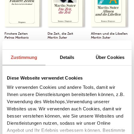
Finstere Zeiten
Die Zeit, die Zeit
Allmen und die Libellen
Petros Markaris
Martin Suter
Martin Suter
Zustimmung
Details
Über Cookies
Diese Webseite verwendet Cookies
Wir verwenden Cookies und andere Tools, damit wir
Ihnen unsere Dienstleistungen bereitstellen können, z.B.
Verwendung des Webshops,Verwendung unserer
Websites usw. Wir verwenden auch Cookies, damit wir
besser verstehen können, wie Sie unsere Websites und
Dienstleistungen nutzen, sodass wir unser Online
Letzte Nacht in Twisted
In einer Person
Sämtliche Gedichte
River
John Irving
Joachim Ringelnatz
Angebot und Ihr Erlebnis verbessern können. Bestimmte
John Irving