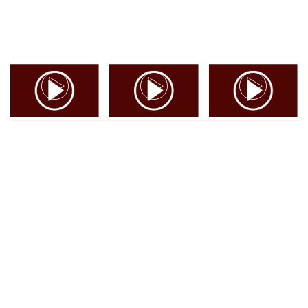
Anthony McCarten, Das
Die Schriften von Accra
Adams Erbe
Buch
Paulo Coelho
Astrid Rosenfeld
↑