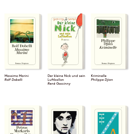
Massimo Marini
Der kleine Nick und sein
Kriminelle
Rolf Dobelli
Luftballon
Philippe Djian
René Goscinny