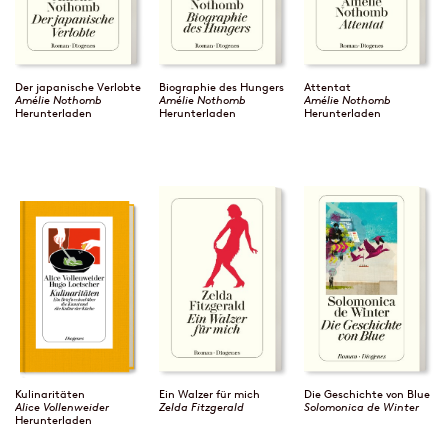
Der japanische Verlobte
Biographie des Hungers
Attentat
Amélie Nothomb
Amélie Nothomb
Amélie Nothomb
Herunterladen
Herunterladen
Herunterladen
Kulinaritäten
Ein Walzer für mich
Die Geschichte von Blue
Alice Vollenweider
Zelda Fitzgerald
Solomonica de Winter
Herunterladen