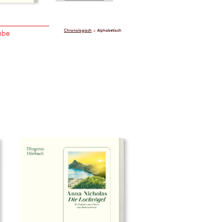
Chronologisch
Alphabetisch
abe