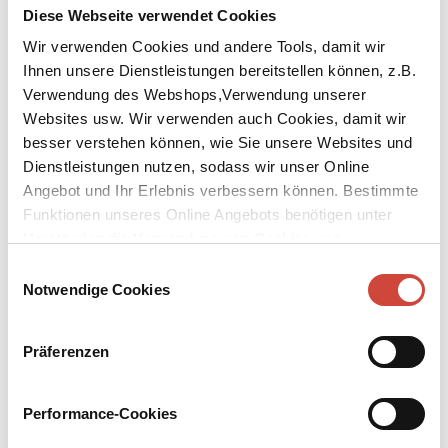
Diese Webseite verwendet Cookies
Wir verwenden Cookies und andere Tools, damit wir
Ihnen unsere Dienstleistungen bereitstellen können, z.B.
Verwendung des Webshops,Verwendung unserer
Websites usw. Wir verwenden auch Cookies, damit wir
↘
Download Bilddatei
besser verstehen können, wie Sie unsere Websites und
Dienstleistungen nutzen, sodass wir unser Online
Kaufen
Angebot und Ihr Erlebnis verbessern können. Bestimmte
Samson und Nadjeschda
Funktionen unseres Online Angebots benötigen unter
Umständen die Verwendung von Cookies von
Kriminalroman
Drittanbietern.
Einwilligungsauswahl
Aus dem Russischen von Johanna Marx und Sabine Grebing. Mit
Notwendige Cookies
Illustrationen von Juri Nikitin
Kiew, 1919: In den Wirren nach der Russischen Revolution stößt
Präferenzen
der junge Samson, gerade zur Vollwaise geworden, beinahe durch
Zufall zur neuen sowjetischen Polizei. Sein erster Fall ist gleich
äußerst mysteriös: Ein abgeschnittenes Ohr, ein Knochen aus
Performance-Cookies
reinem Silber und ein Anzug aus feinem englischem Tuch geben