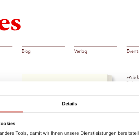
Blog
Verlag
Event
»Wie k
Pulssc
Neue Z
Peter
→
Ant
Details
ame
Cookies
e
ndere Tools, damit wir Ihnen unsere Dienstleistungen bereitste
n einer