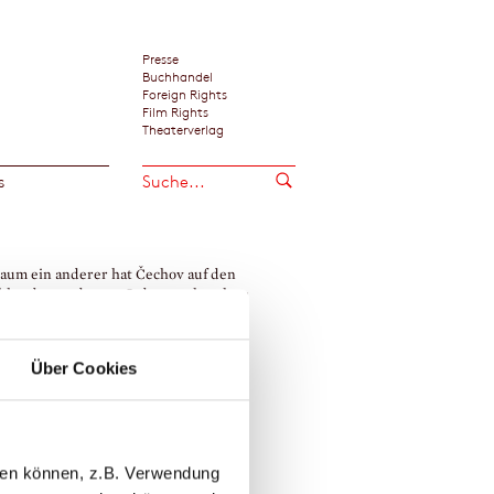
Presse
Buchhandel
Foreign Rights
Film Rights
Theaterverlag
s
aum ein anderer hat Čechov auf den
hlag des modernen Lebens gehorcht.«
ürcher Zeitung
on Čechov
Über Cookies
llen können, z.B. Verwendung