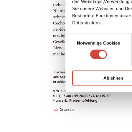
des Webshops,Verwendung un
tiefen Sinnkrise. Ein Jahr zuvor war sein B
Sie unsere Websites und Die
Nikolaj an Tuberkulose gestorben. Diese
Bestimmte Funktionen unser
schmerzliche persönliche Erfahrung verstä
Drittanbietern.
Čechovs Interesse an den gesellschaftliche
Problemen Rußlands. Die Insel Sachalin ist
erschütternde Anklageschrift, mit der Čec
Einwilligungsauswahl
Gesellschaft aufrütteln und sie auf Krankhe
Notwendige Cookies
Elend der Strafgefangenen Sachalins aufm
machen wollte.
Taschenbuch
480 Seiten
Ablehnen
erschienen am 01. Januar 1976
978-3-257-20270-0
€ (D) 15.00 / sFr 20.00* / € (A) 15.50
* unverb. Preisempfehlung
Drucken