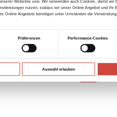
serer Websites usw. Wir verwenden auch Cookies, damit wir b
ruder
nstleistungen nutzen, sodass wir unser Online Angebot und Ihr 
es Online Angebots benötigen unter Umständen die Verwendung
rkte
n
 eine
hov die
it und
Präferenzen
Performance-Cookies
erksam
↘
Download Bilddatei
Auswahl erlauben
Kaufen