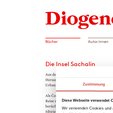
Bücher
Autor:innen
Die Insel Sachalin
Aus dem Russischen von Gerhard Dick.
Herausgegeben und mit Anmerkungen von 
Zustimmung
Urban
Als Čechov sich 1890 entschloß, die mühs
Diese Webseite verwendet 
Reise zur Sträflingsinsel Sachalin, dem
berüchtigten Verbannungsort vor der Küst
Wir verwenden Cookies und a
Sibiriens, zu unternehmen, befand er sich i