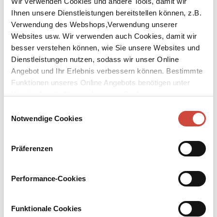
Wir verwenden Cookies und andere Tools, damit wir
Ihnen unsere Dienstleistungen bereitstellen können, z.B.
Verwendung des Webshops,Verwendung unserer
Websites usw. Wir verwenden auch Cookies, damit wir
besser verstehen können, wie Sie unsere Websites und
Dienstleistungen nutzen, sodass wir unser Online
↘
Download Bilddatei
Angebot und Ihr Erlebnis verbessern können. Bestimmte
Funktionen unseres Online Angebots benötigen unter
Kaufen
Umständen die Verwendung von Cookies von
Drittanbietern.
Wiedersehen mit Babylon
Einwilligungsauswahl
Notwendige Cookies
Herausgegeben von Silvia Zanovello. Aus dem Amerikanischen von
Bettina Abarbanell, Christa Hotz, Renate Orth-Guttmann,
Präferenzen
Alexander Schmitz, Christa Schuenke, Walter Schürenberg und
Melanie Walz. Mit einem Nachwort von Daniel Kampa
Performance-Cookies
Nach dem Schwarzen Freitag von 1929 ist nichts mehr wie zuvor.
Das muss in ›Wiedersehen mit Babylon‹ auch der Börsenspekulant
Charlie Wales erfahren. Schnell hat er sein Vermögen gemacht,
Funktionale Cookies
noch schneller hat er es wieder verloren. Charlie kehrt nach Paris