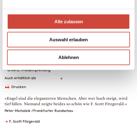
zurück, sein Geld ist weg, die Frau tot, die kleine Tochter will man
ihm nicht anvertrauen – und selbst die Ritz-Bar ist leer.
Geschichten aus den Jahren 1929–1934, über Gewinn und Verlust
Alle zulassen
– über das Leben in Zeiten der Krise.
Auswahl erlauben
Taschenbuch
672 Seiten
erschienen am 26. Juni 2012
Ablehnen
978-3-257-24183-9
€ (D) 12.90 / sFr 18.90* / € (A) 13.30
* unverb. Preisempfehlung
Auch erhältlich als
Drucken
»Engel sind die eleganteren Menschen. Aber wer hoch steigt, wird
tief fallen. Niemand zeigte beides so schön wie F. Scott Fitzgerald.«
Peter Michalzik / Frankfurter Rundschau
→
F. Scott Fitzgerald