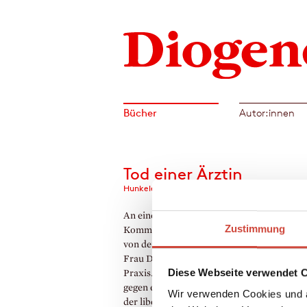
Bücher
Autor:innen
Tod einer Ärztin
Hunkelers vierter Fall
An einem heißen Montag im Sommer erhäl
Zustimmung
Kommissär Hunkeler einen dringenden An
von der Sprechstundenhilfe seiner Hausärz
Frau Dr. Christa Erni liegt ermordet in ihre
Diese Webseite verwendet 
Praxis. Schnell ergeben sich Verdachtsmo
gegen eine Gruppe Drogenabhängiger, die 
Wir verwenden Cookies und a
der liberalen Ärztin mit Methadon versorg