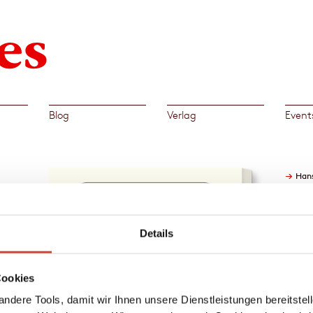
Blog
Verlag
Event
→
Hans
t
Details
ruf
tin:
r
Cookies
mente
von
ndere Tools, damit wir Ihnen unsere Dienstleistungen bereitste
t