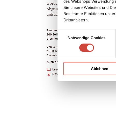
des Webshops,Verwendung un
worden waren. Aber Hunkelers Instinkt fü
Sie unsere Websites und Die
Abgründe der menschlichen Psyche führt i
Bestimmte Funktionen unser
untrüglich auf andere Fährten.
Drittanbietern.
Taschenbuch
Einwilligungsauswahl
240 Seiten
Notwendige Cookies
erschienen am 22. März 2011
978-3-257-24004-7
€ (D) 12.00 / sFr 16.00* / € (A) 12.40
* unverb. Preisempfehlung
Auch erhältlich als
Ablehnen
Leseprobe
Drucken
Downloads