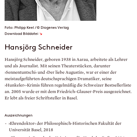
Foto: Philipp Keel / © Diogenes Verlag
↘
Download Bilddatei
Hansjörg Schneider
Hansjörg Schneider, geboren 1938 in Aarau, arbeitete als Lehrer
und als Journalist. Mit seinen Theaterstücken, darunter
›Sennentuntschi‹ und ›Der liebe Augustin‹, war er einer der
meistaufgeführten deutschsprachigen Dramatiker, seine
›Hunkeler‹-Krimis führen regelmäßig die Schweizer Bestsellerliste
an. 2005 wurde er mit dem Friedrich-Glauser-Preis ausgezeichnet.
Er lebt als freier Schriftsteller in Basel.
Auszeichnungen
›Ehrendoktor‹ der Philosophisch-Historischen Fakultät der
Universität Basel, 2018