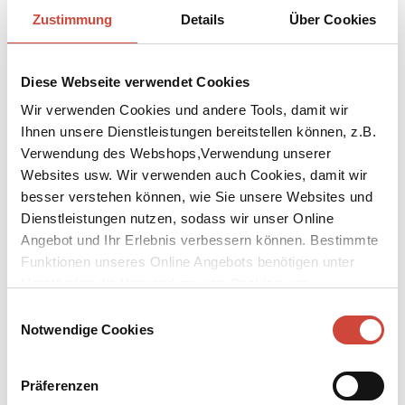
Zustimmung
Details
Über Cookies
Diese Webseite verwendet Cookies
Wir verwenden Cookies und andere Tools, damit wir
Ihnen unsere Dienstleistungen bereitstellen können, z.B.
Verwendung des Webshops,Verwendung unserer
Websites usw. Wir verwenden auch Cookies, damit wir
besser verstehen können, wie Sie unsere Websites und
Der liebe Augustin
Kind der Aare
Auch erhältlich als
Auch erhältlich als
Dienstleistungen nutzen, sodass wir unser Online
Angebot und Ihr Erlebnis verbessern können. Bestimmte
Funktionen unseres Online Angebots benötigen unter
Umständen die Verwendung von Cookies von
Drittanbietern.
Einwilligungsauswahl
Notwendige Cookies
Präferenzen