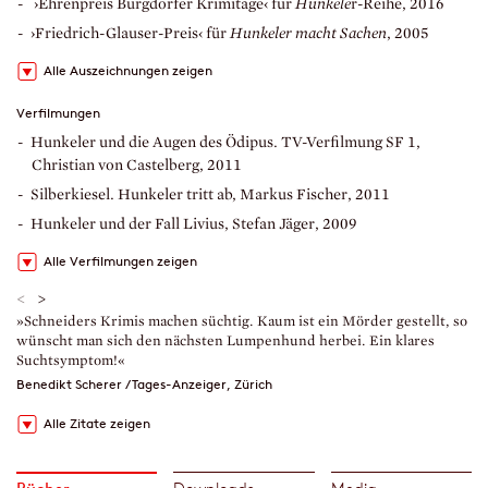
›Ehrenpreis Burgdorfer Krimitage‹ für
Hunkele
r-Reihe, 2016
›Friedrich-Glauser-Preis‹ für
Hunkeler macht Sachen
, 2005
Alle Auszeichnungen zeigen
Verfilmungen
Hunkeler und die Augen des Ödipus. TV-Verfilmung SF 1,
Christian von Castelberg, 2011
Silberkiesel. Hunkeler tritt ab, Markus Fischer, 2011
Hunkeler und der Fall Livius, Stefan Jäger, 2009
Alle Verfilmungen zeigen
<
>
»Schneiders Krimis machen süchtig. Kaum ist ein Mörder gestellt, so
»
wünscht man sich den nächsten Lumpenhund herbei. Ein klares
g
Suchtsymptom!«
V
Benedikt Scherer / Tages-Anzeiger, Zürich
Alle Zitate zeigen