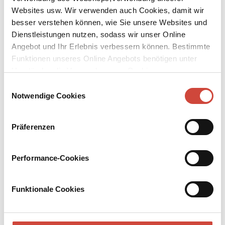
Websites usw. Wir verwenden auch Cookies, damit wir
besser verstehen können, wie Sie unsere Websites und
Dienstleistungen nutzen, sodass wir unser Online
Angebot und Ihr Erlebnis verbessern können. Bestimmte
Funktionen unseres Online Angebots benötigen unter
↘
Download Bilddatei
Umständen die Verwendung von Cookies von
Drittanbietern.
Einwilligungsauswahl
Kaufen
Notwendige Cookies
Die Kranzflechterin
Präferenzen
»›Jeder soll zu seinem Kranze kommen‹, pflegte Anna zu sagen; sie
flocht Totenkränze.« So beginnt dieser Roman, in dem nicht nur
Einzelschicksale, sondern eine Stadt, eine ganze Epoche im Symbol
Performance-Cookies
der Kränze Gestalt gewinnen. Um Annas karges Leben gruppieren
sich die Lebensläufe der Menschen ihrer nahen Umgebung und all
jener, denen sie mit Tannenreis, Lorbeer, Nelken und Rosen den
Funktionale Cookies
letzten Dienst erweist.