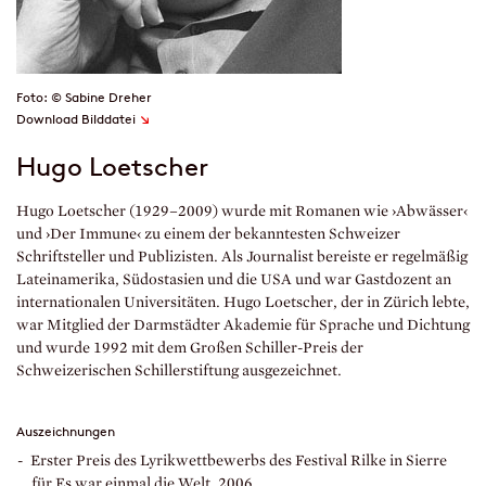
Foto: © Sabine Dreher
↘
Download Bilddatei
Hugo Loetscher
Hugo Loetscher (1929–2009) wurde mit Romanen wie ›Abwässer‹
und ›Der Immune‹ zu einem der bekanntesten Schweizer
Schriftsteller und Publizisten. Als Journalist bereiste er regelmäßig
Lateinamerika, Südostasien und die USA und war Gastdozent an
internationalen Universitäten. Hugo Loetscher, der in Zürich lebte,
war Mitglied der Darmstädter Akademie für Sprache und Dichtung
und wurde 1992 mit dem Großen Schiller-Preis der
Schweizerischen Schillerstiftung ausgezeichnet.
Auszeichnungen
Erster Preis des Lyrikwettbewerbs des Festival Rilke in Sierre
für Es war einmal die Welt, 2006