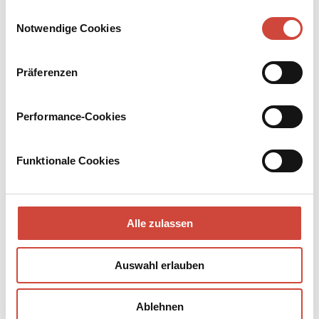
Drittanbietern.
Der Immune
Herbst in der Großen Orange
Einwilligungsauswahl
Auch erhältlich als
Auch erhältlich als
Notwendige Cookies
Präferenzen
Performance-Cookies
Funktionale Cookies
Alle zulassen
Auswahl erlauben
Der predigende Hahn
Vom Erzählen erzählen
Auch erhältlich als
Auch erhältlich als
Ablehnen