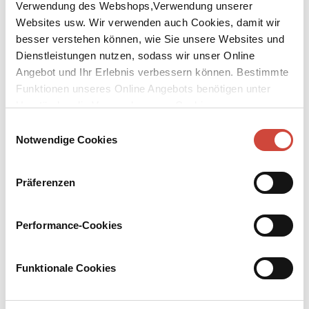
Verwendung des Webshops,Verwendung unserer
Websites usw. Wir verwenden auch Cookies, damit wir
besser verstehen können, wie Sie unsere Websites und
Dienstleistungen nutzen, sodass wir unser Online
Angebot und Ihr Erlebnis verbessern können. Bestimmte
Funktionen unseres Online Angebots benötigen unter
↘
Download Bilddatei
Umständen die Verwendung von Cookies von
Kaufen
Drittanbietern.
Einwilligungsauswahl
Notwendige Cookies
Marlon Brando
Der versilberte Rebell. Eine Biographie
Präferenzen
Mit einem Nachwort von Franz Dobler und einem Text von
Brigitte Kronauer
Performance-Cookies
»Ich habe in Brando immer einen Rebellen gesehen – eine sicher
naive Betrachtungsweise; was ist schon ein Rebell? In einer Welt,
in der es von Revolutionären nur so wimmelt, ist der Rebell der
Funktionale Cookies
Mann von gestern, der Konservative. Mag sein. Bei so vielen
Menschen von heute wirkt auch die Erde wie von gestern, und wie