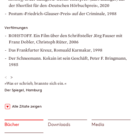
der Shortlist für den ›Deutschen Hörbuchpreis‹, 2020
Postum ›Friedrich-Glauser-Preis‹ auf der Criminale, 1988
Verfilmungen
ROHSTOFF. Ein Film über den Schriftsteller Jörg Fauser mit
Franz Dobler, Christoph Rüter, 2006
Das Frankfurter Kreuz, Romuald Karmakar, 1998
Der Schneemann. Kokain ist sein Geschäft, Peter F. Bringmann,
1985
<
>
»Was er schrieb, brannte sich ein.«
»
L
Der Spiegel, Hamburg
M
Alle Zitate zeigen
Bücher
Downloads
Media