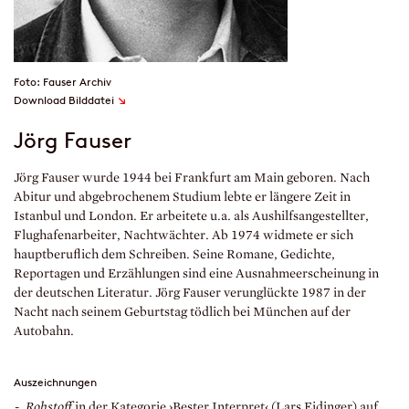
Foto: Fauser Archiv
↘
Download Bilddatei
Jörg Fauser
Jörg Fauser wurde 1944 bei Frankfurt am Main geboren. Nach
Abitur und abgebrochenem Studium lebte er längere Zeit in
Istanbul und London. Er arbeitete u.a. als Aushilfsangestellter,
Flughafenarbeiter, Nachtwächter. Ab 1974 widmete er sich
hauptberuflich dem Schreiben. Seine Romane, Gedichte,
Reportagen und Erzählungen sind eine Ausnahmeerscheinung in
der deutschen Literatur. Jörg Fauser verunglückte 1987 in der
Nacht nach seinem Geburtstag tödlich bei München auf der
Autobahn.
Auszeichnungen
Rohstoff
in der Kategorie ›Bester Interpret‹ (Lars Eidinger) auf