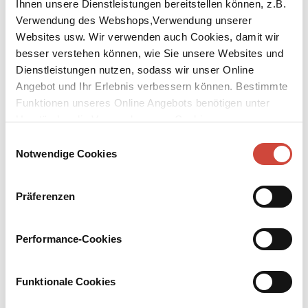
Ihnen unsere Dienstleistungen bereitstellen können, z.B.
Verwendung des Webshops,Verwendung unserer
Websites usw. Wir verwenden auch Cookies, damit wir
besser verstehen können, wie Sie unsere Websites und
Dienstleistungen nutzen, sodass wir unser Online
Angebot und Ihr Erlebnis verbessern können. Bestimmte
↘
Download Bilddatei
Funktionen unseres Online Angebots benötigen unter
Umständen die Verwendung von Cookies von
Kaufen
Drittanbietern.
Einwilligungsauswahl
Bredouille
Notwendige Cookies
Der achtzehnte Fall für Bruno, Chef de police
Präferenzen
Aus dem Englischen von Michael Windgassen
An einem malerischen Aussichtspunkt über dem Vézère-Tal findet
Performance-Cookies
Bruno die Leiche von Monique, einer erfolgreichen Geschäftsfrau.
Auf dem Beifahrersitz drei Abschiedsbriefe, der Fall scheint klar.
Doch Bruno wird ein ungutes Gefühl nicht los. Gleichzeitig
Funktionale Cookies
verbreiten sich in Saint-Denis heimtückische Gerüchte, und schon
bald steht sein Posten auf dem Spiel. Trotz allem bleibt Bruno