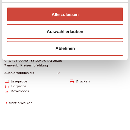
Bruno. Er lässt sich ein köstliches Essen in prickelnder weiblicher
Gesellschaft nicht entgehen und macht sich daran herauszufinden,
was wirklich mit Monique passiert ist.
Alle zulassen
Mehr zum Inhalt
Auswahl erlauben
Hardcover Leinen
384 Seiten
erschienen am 22. April 2026
Ablehnen
978-3-257-07384-3
€ (D) 26.00 / sFr 35.00* / € (A) 26.80
* unverb. Preisempfehlung
Auch erhältlich als
Leseprobe
Drucken
Hörprobe
Downloads
→
Martin Walker