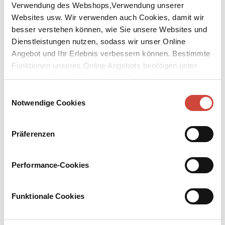
Verwendung des Webshops,Verwendung unserer
Websites usw. Wir verwenden auch Cookies, damit wir
besser verstehen können, wie Sie unsere Websites und
Dienstleistungen nutzen, sodass wir unser Online
Angebot und Ihr Erlebnis verbessern können. Bestimmte
↘
Funktionen unseres Online Angebots benötigen unter
Download Bilddatei
Umständen die Verwendung von Cookies von
Vorbestellen
Drittanbietern.
Einwilligungsauswahl
Notwendige Cookies
Die letzte Stimme
Zoë Boehm ermittelt in Oxford
Präferenzen
Aus dem Englischen von Stefanie Schäfer
Nachdem sie nur knapp einem Anschlag auf ihr Leben entgangen
Performance-Cookies
ist, beschließt die Privatermittlerin Zoë Boehm sich
zurückzuziehen und will den Fall um Caroline Daniels scheinbaren
Unfalltod ablehnen. Doch dann stirbt eine weitere Frau unter
Funktionale Cookies
beunruhigend ähnlichen Umständen, und der kompromisslosen
Zoë bleibt keine andere Wahl, als den Hinweisen nachzugehen.