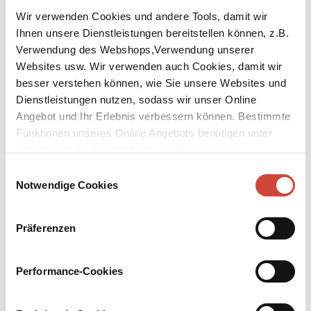
Wir verwenden Cookies und andere Tools, damit wir
Ihnen unsere Dienstleistungen bereitstellen können, z.B.
Verwendung des Webshops,Verwendung unserer
Websites usw. Wir verwenden auch Cookies, damit wir
besser verstehen können, wie Sie unsere Websites und
↘
Download Bilddatei
Dienstleistungen nutzen, sodass wir unser Online
Angebot und Ihr Erlebnis verbessern können. Bestimmte
Kaufen
Funktionen unseres Online Angebots benötigen unter
Umständen die Verwendung von Cookies von
Memento Mori
Drittanbietern.
Einwilligungsauswahl
Notwendige Cookies
Aus dem Englischen von Andrea Ott. Mit einem Nachwort von A.
L. Kennedy
Präferenzen
Vier uralte Freunde, die sich eigentlich einen geruhsamen
Lebensabend gönnen könnten. Doch als bei ihnen reihum das
Telefon klingelt und eine mysteriöse Stimme sagt: »Bedenke, dass
Performance-Cookies
du sterben musst!«, da heuern sie nicht nur einen ebenso uralten
Detektiv an, um einige merkwürdige Todesfälle in ihrem
Bekanntenkreis aufzuklären. Sie sind auch endlich alt genug, um