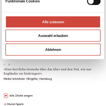
Funktionale Cookies
das Leben hemmungslos auszukosten.
Mehr zum Inhalt
Hardcover Leinen
Alle zulassen
304 Seiten
erschienen am 24. Januar 2018
Auswahl erlauben
978-3-257-07004-0
€ (D) 24.00 / sFr 32.00* / € (A) 24.70
* unverb. Preisempfehlung
Ablehnen
Leseprobe
Drucken
Downloads
<
>
»Eine herrliche Groteske über das Alter und den Tod, wie nur
»
Engländer sie hinkriegen!«
M
H
Meike Schnitzler / Brigitte, Hamburg
H
M
Alle Zitate zeigen
→
Muriel Spark