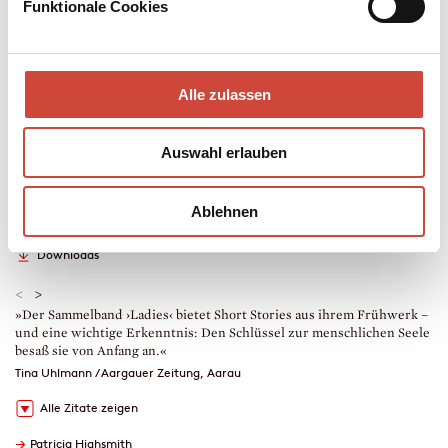
in Schul- und Frauenmagazinen. Nun dürfen wir sie neu
Funktionale Cookies
entdecken.
Hardcover Leinen
Alle zulassen
320 Seiten
erschienen am 28. Oktober 2020
978-3-257-07152-8
Auswahl erlauben
€ (D) 24.00 / sFr 32.00* / € (A) 24.70
* unverb. Preisempfehlung
Auch erhältlich als
Ablehnen
Leseprobe
Drucken
Downloads
<
>
»Der Sammelband ›Ladies‹ bietet Short Stories aus ihrem Frühwerk –
»
und eine wichtige Erkenntnis: Den Schlüssel zur menschlichen Seele
M
besaß sie von Anfang an.«
Tina Uhlmann / Aargauer Zeitung, Aarau
Alle Zitate zeigen
→
Patricia Highsmith