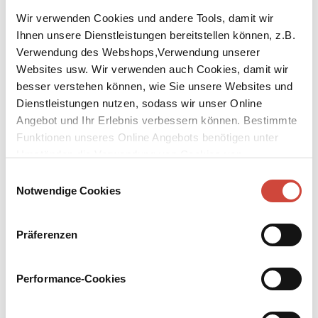
Wir verwenden Cookies und andere Tools, damit wir
Ihnen unsere Dienstleistungen bereitstellen können, z.B.
Verwendung des Webshops,Verwendung unserer
Websites usw. Wir verwenden auch Cookies, damit wir
besser verstehen können, wie Sie unsere Websites und
↘
Download Bilddatei
Dienstleistungen nutzen, sodass wir unser Online
Angebot und Ihr Erlebnis verbessern können. Bestimmte
Kaufen
Funktionen unseres Online Angebots benötigen unter
Ladies
Umständen die Verwendung von Cookies von
Drittanbietern.
Frühe Stories
Einwilligungsauswahl
Notwendige Cookies
Aus dem Amerikanischen von Melanie Walz, Dirk van Gunsteren
und pociao
Präferenzen
Ehe Patricia Highsmith durch ihre Romane ›Zwei Fremde im Zug‹,
›Tiefe Wasser‹ und ›Der talentierte Mr. Ripley‹ berühmt wurde,
schrieb sie psychologische Stories. Über entwurzelte Einwanderer,
Performance-Cookies
tapfere Liebende, wissende Mädchen und Jungen und vom Leben
gebeutelte Menschen. Damals erschienen ihre Stories nur verstreut