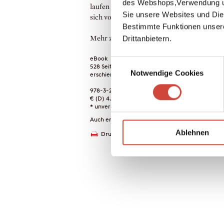
des Webshops,Verwendung un
laufen auf Hochtouren. Was also bringt ihn
Sie unsere Websites und Die
sich vor laufender Kamera zu erschießen?
Bestimmte Funktionen unser
Drittanbietern.
Mehr zum Inhalt
eBook
Einwilligungsauswahl
528 Seiten (Printausgabe)
Notwendige Cookies
erschienen am 26. Februar 2014
978-3-257-60429-0
€ (D) 4.99 / sFr 6.00* / € (A) 4.99
* unverb. Preisempfehlung
Auch erhältlich als
Ablehnen
Drucken