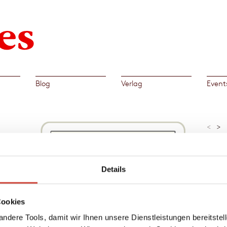
Blog
Verlag
Event
<
>
»Petro
dieses
Gesell
Athens
Details
Bertold
Cookies
el des
Al
e
ndere Tools, damit wir Ihnen unsere Dienstleistungen bereitste
→
Petr
e 2004