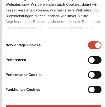
Websites usw. Wir verwenden auch Cookies, damit wir
besser verstehen können, wie Sie unsere Websites und
Dienstleistungen nutzen, sodass wir unser Online
Angebot und Ihr Erlebnis verbessern können. Bestimmte
Funktionen unseres Online Angebots benötigen unter
↘
Download Bilddatei
Umständen die Verwendung von Cookies von
Drittanbietern.
Einwilligungsauswahl
Kaufen
Notwendige Cookies
Das Geld, die Arbeit, die Angst, das
Glück.
Präferenzen
Kolumnen – kurze Texte, die mit unserem Commonsense sprechen
– und Essays, die uns etwas mehr Raum und Zeit geben, um über
Performance-Cookies
ihren Gegenstand nachzudenken, von großer Vielfalt und
Intensität.
Funktionale Cookies
Mehr zum Inhalt
Taschenbuch