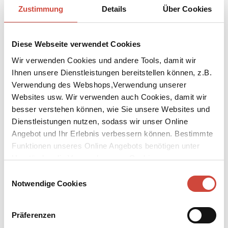
29.7.2024
Zustimmung
Details
Über Cookies
Diogenes im August | Neues von Benedict Wells und Paulo Coelho
26.7.2024
Diese Webseite verwendet Cookies
Diogenes | unsere Kalendervielfalt
12.7.2024
Wir verwenden Cookies und andere Tools, damit wir
Diogenes im Juli | Live-Talk mit Micha Lewinsky
Ihnen unsere Dienstleistungen bereitstellen können, z.B.
28.6.2024
Verwendung des Webshops,Verwendung unserer
Diogenes im Juli |
Websites usw. Wir verwenden auch Cookies, damit wir
28.6.2024
besser verstehen können, wie Sie unsere Websites und
Diogenes im Juni | Commissario Brunettis 33. Fall
Dienstleistungen nutzen, sodass wir unser Online
31.5.2024
Angebot und Ihr Erlebnis verbessern können. Bestimmte
Diogenes im Juni | Brunettis neuester Fall
Funktionen unseres Online Angebots benötigen unter
31.5.2024
Umständen die Verwendung von Cookies von
Wichtige Information zum Auslieferungswechsel
Drittanbietern.
15.5.2024
Einwilligungsauswahl
Notwendige Cookies
Diogenes im Mai | Bruno, Chef de police ermittelt wieder
26.4.2024
Neue Diogenes eBook Leseexemplare
Präferenzen
25.4.2024