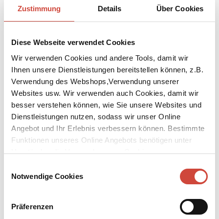
29.7.2024
Zustimmung
Details
Über Cookies
Diogenes im August | Neues von Benedict Wells und Paulo Coelho
26.7.2024
Diese Webseite verwendet Cookies
Diogenes | unsere Kalendervielfalt
12.7.2024
Wir verwenden Cookies und andere Tools, damit wir
Diogenes im Juli | Live-Talk mit Micha Lewinsky
Ihnen unsere Dienstleistungen bereitstellen können, z.B.
28.6.2024
Verwendung des Webshops,Verwendung unserer
Diogenes im Juli |
Websites usw. Wir verwenden auch Cookies, damit wir
28.6.2024
besser verstehen können, wie Sie unsere Websites und
Diogenes im Juni | Commissario Brunettis 33. Fall
Dienstleistungen nutzen, sodass wir unser Online
31.5.2024
Angebot und Ihr Erlebnis verbessern können. Bestimmte
Diogenes im Juni | Brunettis neuester Fall
Funktionen unseres Online Angebots benötigen unter
31.5.2024
Umständen die Verwendung von Cookies von
Wichtige Information zum Auslieferungswechsel
Drittanbietern.
15.5.2024
Einwilligungsauswahl
Notwendige Cookies
Diogenes im Mai | Bruno, Chef de police ermittelt wieder
26.4.2024
Neue Diogenes eBook Leseexemplare
Präferenzen
25.4.2024