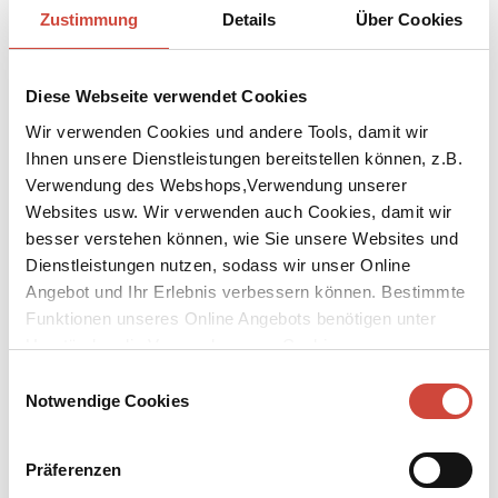
29.7.2024
Zustimmung
Details
Über Cookies
Diogenes im August | Neues von Benedict Wells und Paulo Coelho
26.7.2024
Diese Webseite verwendet Cookies
Diogenes | unsere Kalendervielfalt
12.7.2024
Wir verwenden Cookies und andere Tools, damit wir
Diogenes im Juli | Live-Talk mit Micha Lewinsky
Ihnen unsere Dienstleistungen bereitstellen können, z.B.
28.6.2024
Verwendung des Webshops,Verwendung unserer
Diogenes im Juli |
Websites usw. Wir verwenden auch Cookies, damit wir
28.6.2024
besser verstehen können, wie Sie unsere Websites und
Diogenes im Juni | Commissario Brunettis 33. Fall
Dienstleistungen nutzen, sodass wir unser Online
31.5.2024
Angebot und Ihr Erlebnis verbessern können. Bestimmte
Diogenes im Juni | Brunettis neuester Fall
Funktionen unseres Online Angebots benötigen unter
31.5.2024
Umständen die Verwendung von Cookies von
Wichtige Information zum Auslieferungswechsel
Drittanbietern.
15.5.2024
Einwilligungsauswahl
Notwendige Cookies
Diogenes im Mai | Bruno, Chef de police ermittelt wieder
26.4.2024
Neue Diogenes eBook Leseexemplare
Präferenzen
25.4.2024