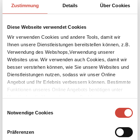
29.7.2024
Zustimmung
Details
Über Cookies
Diogenes im August | Neues von Benedict Wells und Paulo Coelho
26.7.2024
Diese Webseite verwendet Cookies
Diogenes | unsere Kalendervielfalt
12.7.2024
Wir verwenden Cookies und andere Tools, damit wir
Diogenes im Juli | Live-Talk mit Micha Lewinsky
Ihnen unsere Dienstleistungen bereitstellen können, z.B.
28.6.2024
Verwendung des Webshops,Verwendung unserer
Diogenes im Juli |
Websites usw. Wir verwenden auch Cookies, damit wir
28.6.2024
besser verstehen können, wie Sie unsere Websites und
Diogenes im Juni | Commissario Brunettis 33. Fall
Dienstleistungen nutzen, sodass wir unser Online
31.5.2024
Angebot und Ihr Erlebnis verbessern können. Bestimmte
Diogenes im Juni | Brunettis neuester Fall
Funktionen unseres Online Angebots benötigen unter
31.5.2024
Umständen die Verwendung von Cookies von
Wichtige Information zum Auslieferungswechsel
Drittanbietern.
15.5.2024
Einwilligungsauswahl
Notwendige Cookies
Diogenes im Mai | Bruno, Chef de police ermittelt wieder
26.4.2024
Neue Diogenes eBook Leseexemplare
Präferenzen
25.4.2024