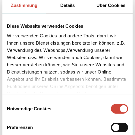
29.7.2024
Zustimmung
Details
Über Cookies
Diogenes im August | Neues von Benedict Wells und Paulo Coelho
26.7.2024
Diese Webseite verwendet Cookies
Diogenes | unsere Kalendervielfalt
12.7.2024
Wir verwenden Cookies und andere Tools, damit wir
Diogenes im Juli | Live-Talk mit Micha Lewinsky
Ihnen unsere Dienstleistungen bereitstellen können, z.B.
28.6.2024
Verwendung des Webshops,Verwendung unserer
Diogenes im Juli |
Websites usw. Wir verwenden auch Cookies, damit wir
28.6.2024
besser verstehen können, wie Sie unsere Websites und
Diogenes im Juni | Commissario Brunettis 33. Fall
Dienstleistungen nutzen, sodass wir unser Online
31.5.2024
Angebot und Ihr Erlebnis verbessern können. Bestimmte
Diogenes im Juni | Brunettis neuester Fall
Funktionen unseres Online Angebots benötigen unter
31.5.2024
Umständen die Verwendung von Cookies von
Wichtige Information zum Auslieferungswechsel
Drittanbietern.
15.5.2024
Einwilligungsauswahl
Notwendige Cookies
Diogenes im Mai | Bruno, Chef de police ermittelt wieder
26.4.2024
Neue Diogenes eBook Leseexemplare
Präferenzen
25.4.2024