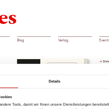
Blog
Verlag
Event
→
Don
 Aus
Details
ieden
Cookies
lin in
e.
ndere Tools, damit wir Ihnen unsere Dienstleistungen bereitste
tzt