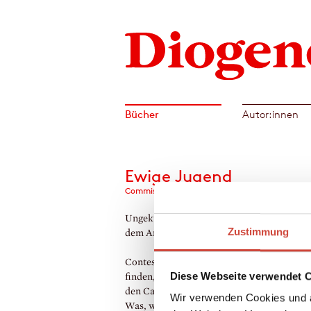
Bücher
Autor:innen
Ewige Jugend
Commissario Brunettis fünfundzwanzigster Fall
Ungekürzt gelesen von Joachim Schönfeld.
Zustimmung
dem Amerikanischen von Werner Schmitz
Contessa Lando-Con­tinui möchte ihren Fr
Diese Webseite verwendet 
finden, doch der tragische Sturz ihrer Enke
den Canale di San Boldo lässt ihr keine Ruh
Wir verwenden Cookies und a
Was, wenn es kein Unfall war? Brunetti nu