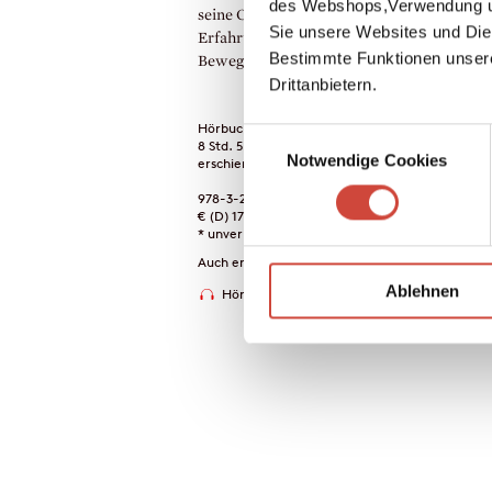
des Webshops,Verwendung un
seine Connections, seine Einfühlung und se
Sie unsere Websites und Die
Erfahrung. So bringt er Licht in dunkle
Bestimmte Funktionen unser
Beweggründe.
Drittanbietern.
Hörbuch-Download
Einwilligungsauswahl
8 Std. 55 Min.
Notwendige Cookies
erschienen am 25. Mai 2016
978-3-257-69290-7
€ (D) 17.95 / sFr 23.00* / € (A) 17.95
* unverb. Preisempfehlung
Auch erhältlich als
Ablehnen
Hörprobe
Drucken