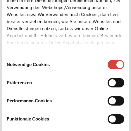
Ihnen unsere Dienstleistungen bereitstellen können, z.B.
Verwendung des Webshops,Verwendung unserer
Websites usw. Wir verwenden auch Cookies, damit wir
besser verstehen können, wie Sie unsere Websites und
Dienstleistungen nutzen, sodass wir unser Online
Angebot und Ihr Erlebnis verbessern können. Bestimmte
↘
Download Bilddatei
Funktionen unseres Online Angebots benötigen unter
Umständen die Verwendung von Cookies von
Kaufen
Drittanbietern.
Einwilligungsauswahl
Verschwiegene Kanäle
Notwendige Cookies
Commissario Brunettis zwölfter Fall
Präferenzen
Aus dem amerikanischen Englisch von Christa E. Seibicke
Ein Fall, der Brunetti näher geht als jeder andere: der vermeintliche
Performance-Cookies
Selbstmord eines Jugendlichen, so alt wie sein eigener Sohn. Ein
Fall auch, der in eine unheimliche Welt führt: hinter die
verschlossenen Tore der Kadettenschule von San Martino.
Funktionale Cookies
Mehr zum Inhalt