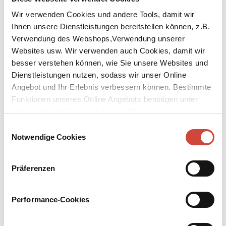
Wir verwenden Cookies und andere Tools, damit wir
Ihnen unsere Dienstleistungen bereitstellen können, z.B.
Verwendung des Webshops,Verwendung unserer
Websites usw. Wir verwenden auch Cookies, damit wir
besser verstehen können, wie Sie unsere Websites und
↘
Download Bilddatei
Dienstleistungen nutzen, sodass wir unser Online
Angebot und Ihr Erlebnis verbessern können. Bestimmte
Kaufen
Funktionen unseres Online Angebots benötigen unter
Flüchtiges Begehren
Umständen die Verwendung von Cookies von
Drittanbietern.
Commissario Brunettis dreißigster Fall
Einwilligungsauswahl
Notwendige Cookies
Aus dem Amerikanischen von Werner Schmitz
Samstagabend auf dem Campo Santa Margherita. Nach einem
Präferenzen
Drink lassen sich zwei Touristinnen von ein paar Einheimischen zu
einer Spritztour in die Lagune verführen. In der Dunkelheit rammt
das Boot einen Pfahl, und die Amerikanerinnen enden bewusstlos
Performance-Cookies
auf dem Steg des Ospedale. Warum alarmierten ihre Begleiter nicht
die Notaufnahme, wenn alles nur ein Unfall war? Je hartnäckiger