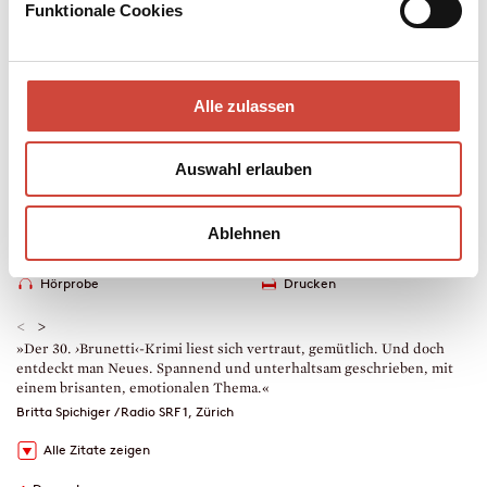
Brunetti ermittelt, desto näher kommt er einem Monstrum, vor
Funktionale Cookies
dem sich selbst die Mafia fürchtet.
Mehr zum Inhalt
Alle zulassen
Taschenbuch
320 Seiten
erschienen am 26. Oktober 2022
Auswahl erlauben
978-3-257-24660-5
€ (D) 14.00 / sFr 19.00* / € (A) 14.40
* unverb. Preisempfehlung
Ablehnen
Auch erhältlich als
Hörprobe
Drucken
<
>
»Der 30.
›
Brunetti‹-Krimi liest sich vertraut, gemütlich. Und doch
»
entdeckt man Neues. Spannend und unterhaltsam geschrieben, mit
C
einem brisanten, emotionalen Thema.«
e
Britta Spichiger / Radio SRF 1, Zürich
M
Alle Zitate zeigen