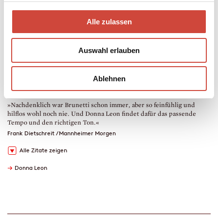
Taschenbuch
320 Seiten
erschienen am 23. Oktober 2013
Alle zulassen
978-3-257-24267-6
€ (D) 14.00 / sFr 19.00* / € (A) 14.40
* unverb. Preisempfehlung
Auswahl erlauben
Auch erhältlich als
Hörprobe
Drucken
Ablehnen
<
>
»Nachdenklich war Brunetti schon immer, aber so feinfühlig und
»
hilflos wohl noch nie. Und Donna Leon findet dafür das passende
H
Tempo und den richtigen Ton.«
C
Frank Dietschreit / Mannheimer Morgen
Alle Zitate zeigen
→
Donna Leon