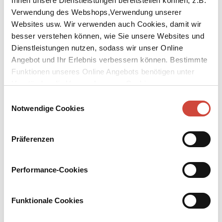
Ihnen unsere Dienstleistungen bereitstellen können, z.B.
Verwendung des Webshops,Verwendung unserer
Websites usw. Wir verwenden auch Cookies, damit wir
besser verstehen können, wie Sie unsere Websites und
Dienstleistungen nutzen, sodass wir unser Online
Angebot und Ihr Erlebnis verbessern können. Bestimmte
↘
Download Bilddatei
Funktionen unseres Online Angebots benötigen unter
Umständen die Verwendung von Cookies von
Kaufen
Drittanbietern.
Einwilligungsauswahl
Notwendige Cookies
Reiches Erbe
Commissario Brunettis zwanzigster Fall
Präferenzen
Aus dem amerikanischen Englisch von Werner Schmitz
Herzversagen – das diagnostiziert der penible Pathologe Rizzardi
Performance-Cookies
beim Tod von Signora Altavilla. Kein Fall für Brunetti mithin? Der
Commissario traut dem Frieden nicht. Wer sucht, der findet …
Funktionale Cookies
Mehr zum Inhalt