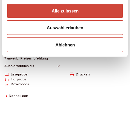
übertriebene mütterliche Sorge abtun, da kommt es zu einem
Überfall, der menschliche Abgründe offenbart.
Alle zulassen
Mehr zum Inhalt
Auswahl erlauben
eBook
352 Seiten (Printausgabe)
erschienen am 25. Mai 2022
Ablehnen
978-3-257-61272-1
€ (D) 11.99 / sFr 15.00* / € (A) 11.99
* unverb. Preisempfehlung
Auch erhältlich als
Leseprobe
Drucken
Hörprobe
Downloads
→
Donna Leon