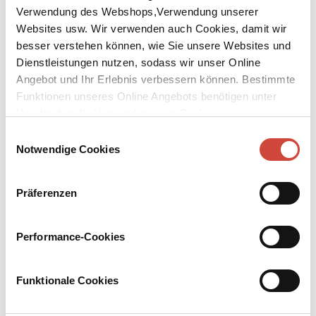
Verwendung des Webshops,Verwendung unserer
Websites usw. Wir verwenden auch Cookies, damit wir
besser verstehen können, wie Sie unsere Websites und
Dienstleistungen nutzen, sodass wir unser Online
Angebot und Ihr Erlebnis verbessern können. Bestimmte
↘
Download Bilddatei
Funktionen unseres Online Angebots benötigen unter
Umständen die Verwendung von Cookies von
Kaufen
Drittanbietern.
Einwilligungsauswahl
Notwendige Cookies
Milde Gaben
Commissario Brunettis einunddreißigster Fall
Präferenzen
Aus dem Amerikanischen von Werner Schmitz
Elisabetta Foscarini, Jugendfreundin von Brunetti und immer noch
Performance-Cookies
eine Schönheit, taucht eines Tages in der Questura auf. Ob Brunetti
verdeckt ermitteln könne, wer die Familie ihrer Tochter bedroht?
Konkrete Tathinweise fehlen. Wer sollte auch einer Tierärztin
Funktionale Cookies
Böses wollen und einem Buchhalter, der für eine wohltätige
Stiftung gearbeitet hat? Schon will Brunetti das Ganze als